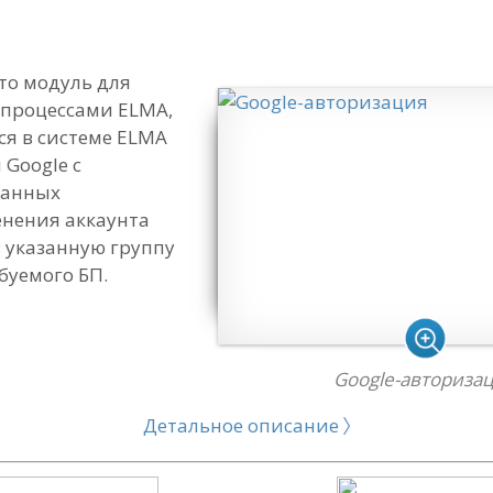
то модуль для
-процессами ELMA,
я в системе ELMA
Google с
данных
енения аккаунта
в указанную группу
буемого БП.
Google-авториза
Детальное описание