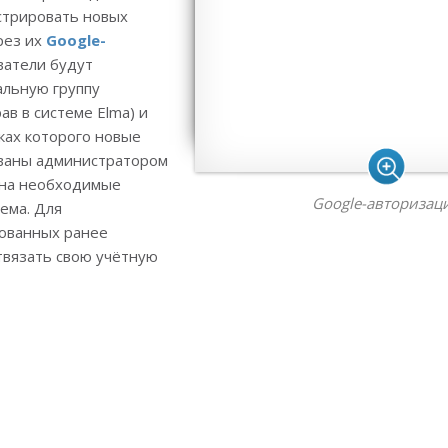
стрировать новых
рез их
Google-
ователи будут
альную группу
ав в системе Elma) и
мках которого новые
ваны администратором
а на необходимые
Google-авторизац
ема. Для
рованных ранее
твязать свою учётную