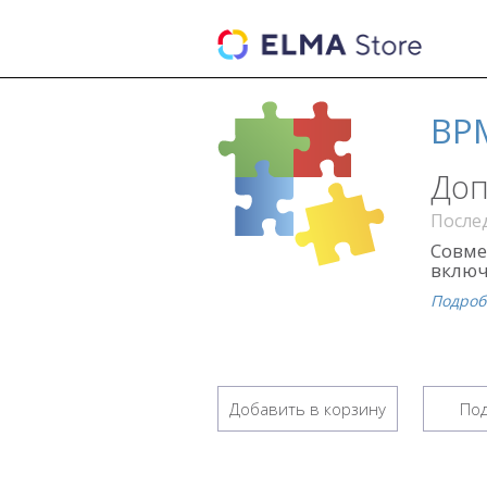
BP
Доп
Послед
Совме
включ
Подроб
Добавить в корзину
Под