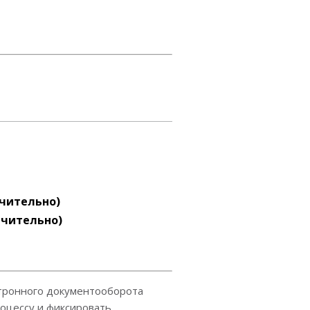
ючительно)
ючительно)
ктронного документооборота
оцессу и фиксировать