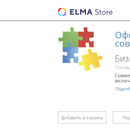
Оф
со
Биз
Послед
Совме
включ
Подроб
Добавить в корзину
Под