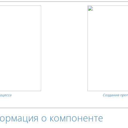
роцесса
Создание про
ормация о компоненте