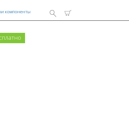
ои компоненты
сплатно