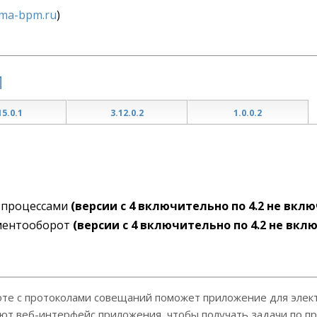
lma-bpm.ru
)
й
15.0.1
3.12.0.2
1.0.0.2
-процессами
(версии с 4 включительно по 4.2 не вкл
ментооборот
(версии с 4 включительно по 4.2 не вкл
оте с протоколами совещаний поможет приложение для эле
ют веб-интерфейс приложения, чтобы получать задачи по пр