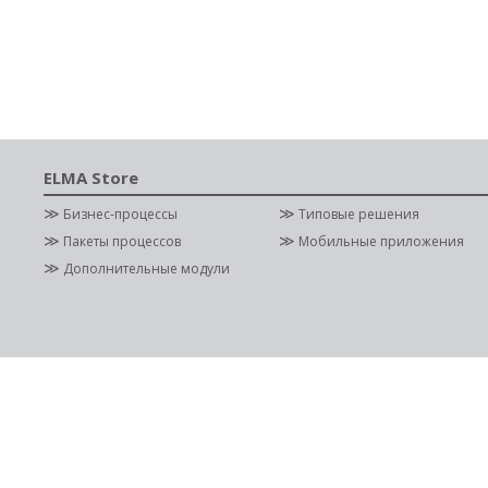
ELMA Store
≫
≫
Бизнес-процессы
Типовые решения
≫
≫
Пакеты процессов
Мобильные приложения
≫
Дополнительные модули